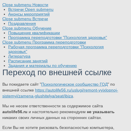
Close submenu
Новости
Встречи
Open submenu
Анонсы мероприятий
Close submenu
Встречи
Поздравления
Close submenu
Обучение
Повышение квалификации
Программа переподготовки "Психология здоровья"
Close submenu
Программа переподготовки
Рабочая программа переподготовки "Психология
здоровья"
Литература
Расписание занятий
Задания и материалы по обучению
Переход по внешней ссылке
Вы покидаете сайт "
Психологическое сообщество ГОД
" по
внешней ссылке
https://autolife56.ru/uslugi/remont-vyixlopnoj-
sistemyi/zamena-glushitelya/seat/ibiza
.
Мы не несем ответственности за содержимое сайта
autolife56.ru
и настоятельно рекомендуем
не указывать
никаких своих личных данных на сторонних сайтах.
Если Вы не хотите рисковать безопасностью компьютера,