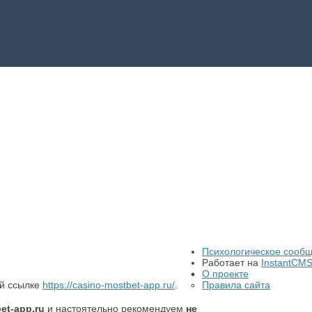
Психологическое сооб
Работает на
InstantCM
О проекте
ей ссылке
https://casino-mostbet-app.ru/
.
Правила сайта
et-app.ru
и настоятельно рекомендуем
не