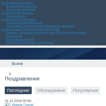
Close submenu
Новости
Встречи
Open submenu
Анонсы мероприятий
Close submenu
Встречи
Поздравления
Close submenu
Обучение
Повышение квалификации
Программа переподготовки "Психология здоровья"
Close submenu
Программа переподготовки
Рабочая программа переподготовки "Психология здоровья"
Литература
Расписание занятий
Задания и материалы по обучению
Встречи
0
Поздравления
Последние
Обсуждаемые
Популярные
31.12.2018
00:00