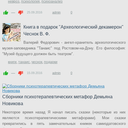
невроз
,
психология
,
психоанализ
—
25.09.2016
admin
0
Книга в подарок "Археологический декамерон"
Чеснок В. Ф.
Валерий Федорович - ангел-хранитель археологического
музея-заповедника "Танаис" под Ростовом-на-Дону. Его философия:
"Музей будущего должен быть театром".
книги
,
танаис
,
чеснок
,
подарки
—
15.09.2016
admin
0
Сборники психотерапевтических метафор Демьяна
Новикова
Некоторое время назад Я начал писать сказки (некоторые из них
являются психотерапевтическими метафорами). Мои сказки
превратились в пять замечательных книжек самиздатовского