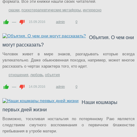
формата. Все эти книжки нашли своих читателей.
сказки
,
психотерапевтические метафоры
,
интересно
—
15.09.2016
admin
0
Объятия. О чем они
могут рассказать?
Человек живет в мире знаков, разгадывать которые всегда
увлекательно. Даже обыкновенная походка, например, может многое
рассказать о чертах характера того, кто идет.
отношения
,
любовь
,
объятия
—
14.09.2016
admin
0
Наши кошмары
первых дней жизни
Возможно, тоскливая ностальгия по потерянному Раю является
следствием смутного воспоминания о первичном блаженстве
пребывания в утробе матери.