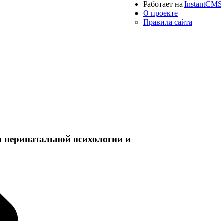
Работает на
InstantCM
О проекте
Правила сайта
а перинатальной психологии и